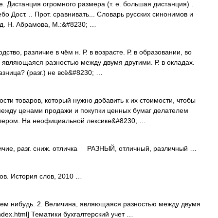
. Дистанция огромного размера (т. е. большая дистанция) .
бо Дост. .. Прот. сравнивать... Словарь русских синонимов и
д. Н. Абрамова, М.:&#8230; …
ство, различие в чём н. Р. в возрасте. Р. в образовании, во
на, являющаяся разностью между двумя другими. Р. в окладах.
азница? (разг.) не всё&#8230; …
ости товаров, который нужно добавить к их стоимости, чтобы
между ценами продажи и покупки ценных бумаг делателем
дилером. На неофициальной лексике&#8230; …
ие, разг. сниж. отличка РАЗНЫЙ, отличный, различный …
ов. История слов, 2010 …
чем нибудь. 2. Величина, являющаяся разностью между двумя
/index.html] Тематики бухгалтерский учет …