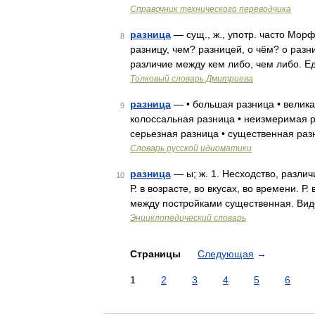
Справочник технического переводчика
разница
— сущ., ж., употр. часто Морф
8
разницу, чем? разницей, о чём? о разн
различие между кем либо, чем либо. 
Толковый словарь Дмитриева
разница
— • большая разница • велика
9
колоссальная разница • неизмеримая р
серьезная разница • существенная ра
Словарь русской идиоматики
разница
— ы; ж. 1. Несходство, различие
10
Р. в возрасте, во вкусах, во времени. Р
между постройками существенная. Вид
Энциклопедический словарь
Страницы
Следующая
→
1
2
3
4
5
6