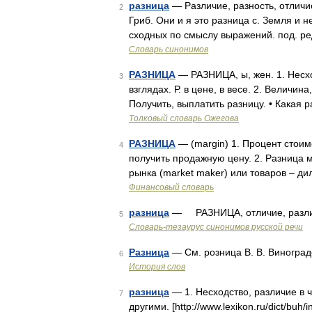
разница
— Различие, разность, отличие
2
Гриб. Они и я это разница с. Земля и не
сходных по смыслу выражений. под. ре
Словарь синонимов
РАЗНИЦА
— РАЗНИЦА, ы, жен. 1. Несход
3
взглядах. Р. в цене, в весе. 2. Величи
Получить, выплатить разницу. • Какая р
Толковый словарь Ожегова
РАЗНИЦА
— (margin) 1. Процент стоим
4
получить продажную цену. 2. Разница 
рынка (market maker) или товаров – 
Финансовый словарь
разница
— РАЗНИЦА, отличие, различ
5
Словарь-тезаурус синонимов русской речи
Разница
— См. розница В. В. Виноград
6
История слов
разница
— 1. Несходство, различие в 
7
другими. [http://www.lexikon.ru/dict/buh