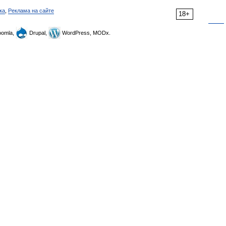
ка
,
Реклама на сайте
18+
omla,
Drupal,
WordPress, MODx.