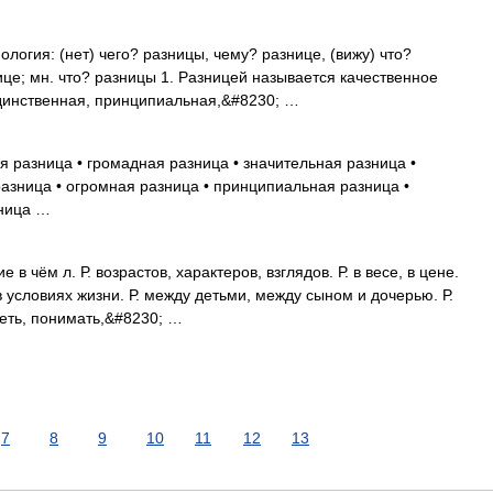
ология: (нет) чего? разницы, чему? разнице, (вижу) что?
ице; мн. что? разницы 1. Разницей называется качественное
Единственная, принципиальная,&#8230; …
я разница • громадная разница • значительная разница •
азница • огромная разница • принципиальная разница •
зница …
 в чём л. Р. возрастов, характеров, взглядов. Р. в весе, в цене.
. в условиях жизни. Р. между детьми, между сыном и дочерью. Р.
еть, понимать,&#8230; …
7
8
9
10
11
12
13